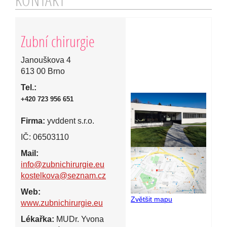
KONTAKT
Zubní chirurgie
Janouškova 4
613 00 Brno
Tel.:
+420 723 956 651
Firma:
yvddent s.r.o.
IČ: 06503110
Mail:
info@zubnichirurgie.eu
kostelkova@seznam.cz
Web:
Zvět
š
it mapu
www.zubnichirurgie.eu
Lékařka:
MUDr. Yvona