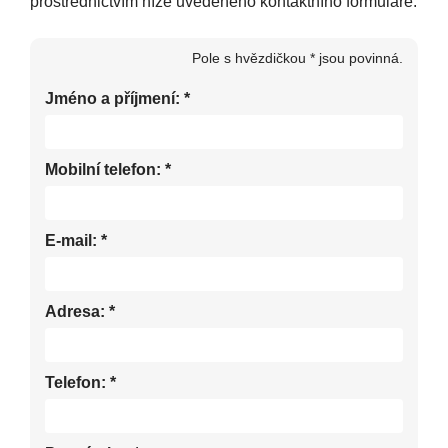
prostřednictvím níže uvedeného kontaktního formuláře.
Pole s hvězdičkou * jsou povinná.
Jméno a příjmení:
*
Mobilní telefon:
*
E-mail:
*
Adresa:
*
Telefon:
*