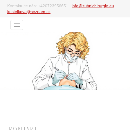
Kontaktujte nás:
+420723956651
|
info@zubnichirurgie.eu
kostelkova@seznam.cz
Menu