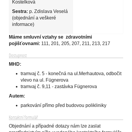
Kostelková
Sestra:
p. Zdislava Veselá
(objednání a veškeré
informace)
Máme smluvní vztahy se zdravotními
pojišťovnami:
111, 201, 205, 207, 211, 213, 217
Dostupnost
MHD:
tramvaj č. 5 - konečná na ul.Merhautova, odbočit
vlevo na ul. Fügnerova
tramvaj č. 9,11 - zastávka Fügnerova
Autem:
parkování přímo před budovou polikliniky
Kontaktní formulář
Objednání a případné dotazy nám lze zaslat